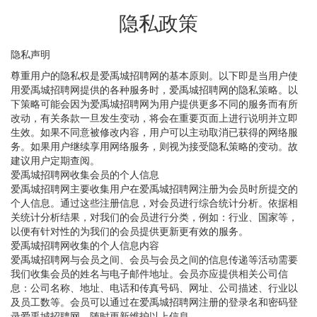
隐私政策
隐私声明
尊重用户的隐私权是爱禹城招聘网的基本原则。以下即是当用户使
用爱禹城招聘网提供的各种服务时，爱禹城招聘网的隐私策略。以
下策略可能会因为爱禹城招聘网为用户提供更多不同的服务而有所
改动，有关条款一旦发生变动，将会在重要页面上进行说明并立即
生效。如果不同意被修改内容，用户可以主动取消已获得的网络服
务。如果用户继续享用网络服务，则视为接受隐私策略的变动。故
建议用户定期查阅。
爱禹城招聘网收集会员的个人信息
爱禹城招聘网主要收集用户在爱禹城招聘网注册为会员时所提交的
个人信息。通过这些注册信息，对会员进行综合统计分析。依据相
关统计分析结果，对我们的会员进行分类，例如：行业、国家等，
以便有针对性的为我们的会员提供更新更有效的服务。
爱禹城招聘网收集的个人信息内容
爱禹城招聘网与会员之间、会员与会员之间的信息传递等活动需要
我们收集会员的姓名与电子邮件地址。会员亦应提供相关公司信
息：公司名称、地址、电话和传真号码、网址、公司描述、行业以
及员工数等。会员可以通过在爱禹城招聘网注册的登录名和密码登
录爱禹城招聘网，随时更新维护以上信息。