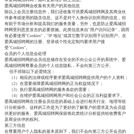
爱禹城招聘网会收集有关用户的其他信息
除以上会员注册信息外，我们还收集可供爱禹城招聘网及其商业伙
伴参考或使用的隐含信息。这不是对个人身份识别所用的信息，但
有助于市场分析和提高我们的服务质量，另外，也是防止爱禹城招
聘网受到恶意攻击的必要措施。此类信息来自"用户访问记录"，因而
有必要使用"Cookies"，"IP 地址"或其它数字识别用于识别用户。在
爱禹城招聘网的注册、登录或个性化定制均要求用户接
受"Cookies"。
会员的个人信息会处理
爱禹城招聘网的会员信息储存在安全的不向公众公开的系统中。爱
禹城招聘网尊重会员的个人信息隐私，不会向第三方公开。
但不排除以下必需情况：
（1）相应的法律或程序要求爱禹城招聘网提供用户的个人资料；
（2）在需要保障爱禹城招聘网的正当权益情况下；
（3）执行爱禹城招聘网的服务条款的需要；
（4）在维护爱禹城招聘网用户和社会公众的正当利益要求下。
爱禹城招聘网在注册会员信息的基础上会进行相关行业、地理等统
计分析操作。这样的工作是为了更好的了解客户的需求及为会员提
供更好的服务。爱禹城招聘网保留将此类统计分析提供给收费客户
及商业伙伴的权利。
第三方信息
在尊重用户个人隐私的基本原则下，我们不会向第三方公开会员的