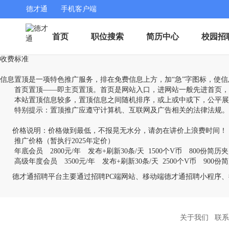
德才通
手机客户端
首页
职位搜索
简历中心
校园招
收费标准
信息置顶是一项特色推广服务，排在免费信息上方，加“急”字图标，使
首页置顶——即主页置顶。首页是网站入口，进网站一般先进首页，
本站置顶信息较多，置顶信息之间随机排序，或上或中或下，公平展
特别提示：置顶推广应遵守计算机、互联网及广告相关的法律法规。本
价格说明：价格做到最低，不报晃无水分，请勿在讲价上浪费时间！
推广价格（暂执行2025年定价）
年底会员 2800元/年 发布+刷新30条/天 1500个V币 800份简历
高级年度会员 3500元/年 发布+刷新30条/天 2500个V币 900份
德才通招聘平台主要通过招聘PC端网站、移动端德才通招聘小程序、
关于我们
联系