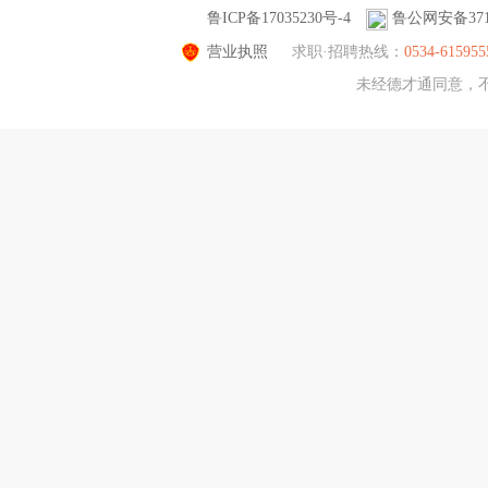
鲁ICP备17035230号-4
鲁公网安备3714
营业执照
求职·招聘热线：
0534-615955
未经德才通同意，不得