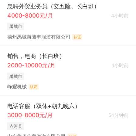
达、团队协作能力及市场开拓意识。

急聘外贸业务员（交五险、长白班）
5. 诚实守信，目标感强，愿意深耕外贸行业，实现稳
4000-8000元/月
4小时前
定长期发展。

禹城市
德州禹城海陆丰服装有限公司
认证
本岗位所在环境优越，交通便利，管理规范，晋升空
间广阔，压力较小。
销售，电商（长白班）
2000-10000元/月
1小时前
禹城市
峥耀机械
认证
电话客服（双休+朝九晚六）
3000-8000元/月
54分钟前
齐河县