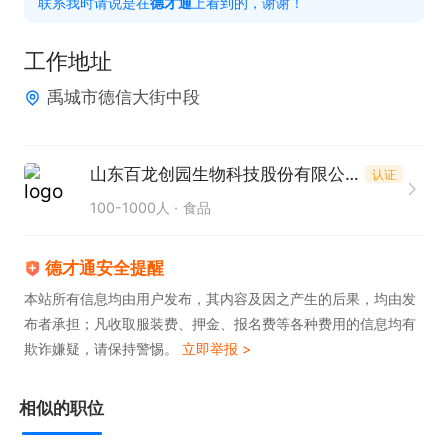
联系我时请说是在
德才通
上看到的，谢谢！
求及客户反馈，整理市场数据，为公司市场策略调整
提供有力参考。

工作地址
5. 负责外贸业务资料整理、报表统计，配合公司完成
禹城市德信大街中段
展会、平台运营等相关外贸推广工作。

任职要求：

山东百龙创园生物科技股份有限公司
认证
1. 本科及以上学历，泰语专业、国际贸易、商务外语
100-1000人
食品
等相关专业优先，需精通泰语听说读写，口语流利，
能与外籍客户无障碍商务沟通。

德才通安全提醒
2. 有无外贸经验均可，应届生亦可培养，有东南亚、
本站所有信息均由用户发布，其内容及因之产生的后果，均由发
布者承担；凡收取服装费、押金、报名费等各种费用的信息均有
泰国市场外贸从业经验者优先录用。

欺诈嫌疑，请保持警惕。
立即举报 >
3. 熟悉外贸基本流程，了解进出口业务常识，具备基
础商务谈判与客户开发能力。

相似的职位
4. 工作认真负责，抗压能力强，拥有良好的沟通表