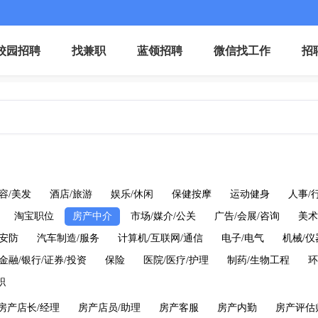
校园招聘
找兼职
蓝领招聘
微信找工作
招
容/美发
酒店/旅游
娱乐/休闲
保健按摩
运动健身
人事/
淘宝职位
房产中介
市场/媒介/公关
广告/会展/咨询
美术
/安防
汽车制造/服务
计算机/互联网/通信
电子/电气
机械/
金融/银行/证券/投资
保险
医院/医疗/护理
制药/生物工程
环
职
房产店长/经理
房产店员/助理
房产客服
房产内勤
房产评估