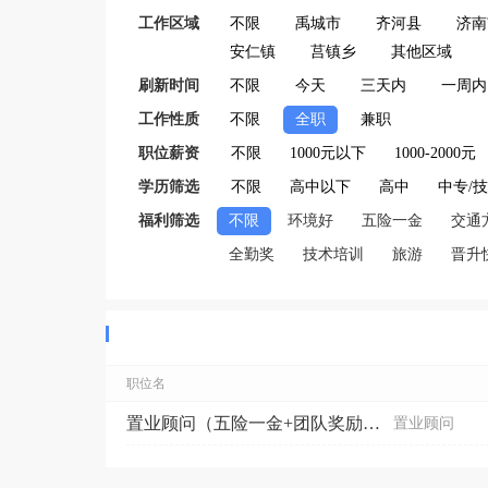
工作区域
不限
禹城市
齐河县
济南
安仁镇
莒镇乡
其他区域
刷新时间
不限
今天
三天内
一周内
工作性质
不限
全职
兼职
职位薪资
不限
1000元以下
1000-2000元
学历筛选
不限
高中以下
高中
中专/
福利筛选
不限
环境好
五险一金
交通
全勤奖
技术培训
旅游
晋升
职位名
置业顾问（五险一金+团队奖励+定期团建）
置业顾问