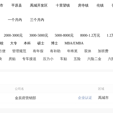
市
平原县
禹城开发区
十里望镇
房寺镇
伦镇
一个月内
三个月内
2000-3000元
3000-5000元
5000-8000元
8000-1.2万元
1.
技校
大专
本科
硕士
博士
MBA/EMBA
方便
管理规范
有年假
有补助
年终奖
双休
加班费
快
房贴
专车接送
压力小
车贴
五险
六险二金
六
公司名
区域
企业认证
禹城市
金辰府营销部