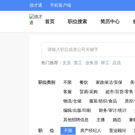
德才通
手机客户端
首页
职位搜索
简历中心
热门推荐：
文员
普工
业务员
焊工
店员
职位类别
不限
餐饮
家政保洁/安保
美
客服
贸易/采购
超市/百货/零售
物流/仓储
服装/纺织/食品
质控
编辑/出版/印刷
财务/审计/统计
其他招聘信息
主播
婚恋
兼
职 位
不限
房产经纪人
置业顾问