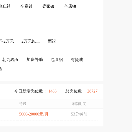
张庄镇
辛寨镇
梁家镇
辛店镇
2万-2万元
2万元以上
面议
朝九晚五
加班补助
包食宿
有提成
险
今日新增岗位数：
1483
总岗位数：
28727
待遇
刷新时间
5000-20000元/月
53分钟前