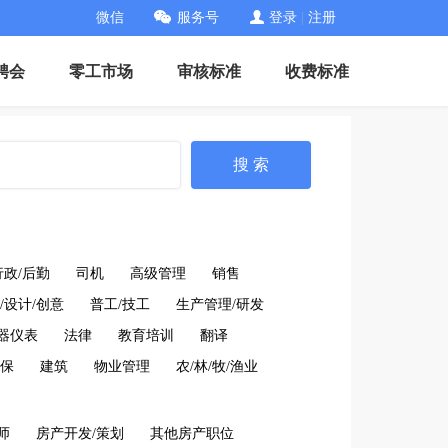
微信
服务号
登录
|
注册
聘会
零工市场
审核标准
收费标准
搜 索
行政/后勤
司机
高级管理
销售
/设计/创意
普工/技工
生产管理/研发
仪器仪表
法律
教育培训
翻译
保
建筑
物业管理
农/林/牧/渔业
师
房产开发/策划
其他房产职位